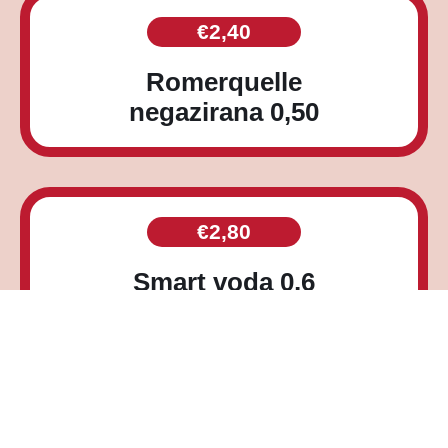
€
2,40
Romerquelle
negazirana 0,50
€
2,80
Smart voda 0,6