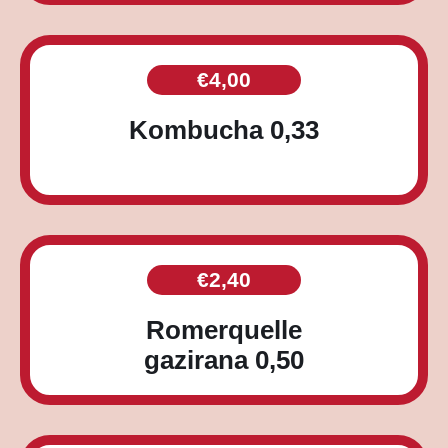
€
4,00
Kombucha 0,33
€
2,40
Romerquelle
gazirana 0,50