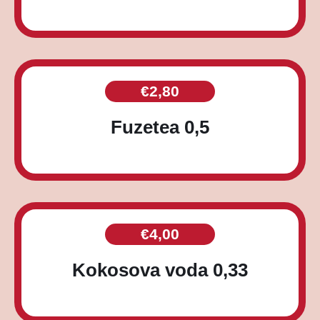
€
2,80
Fuzetea 0,5
€
4,00
Kokosova voda 0,33