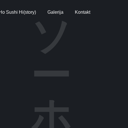
o Sushi Hi(story)
Galerija
Kontakt
ソ
ー
ホ