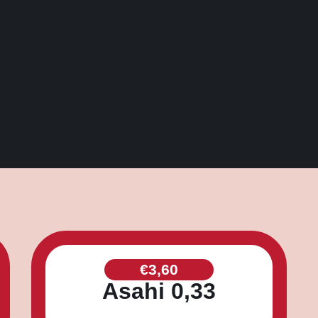
€
3,60
Asahi 0,33